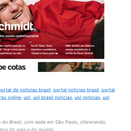
portal de noticias brasil
,
portal noticias brasil
,
portal
rso online
,
uol
,
uol brasil noticias
,
uol noticias
,
uol
s do Brasil, com sede em São Paulo, oferecendo
ntos do país e do mundo.