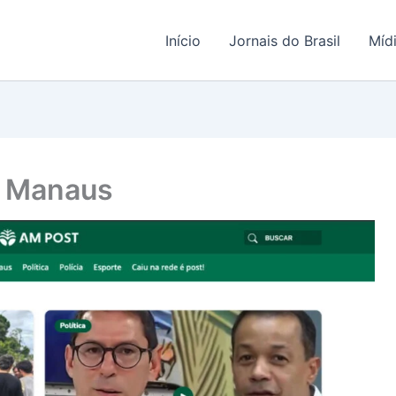
Início
Jornais do Brasil
Míd
e Manaus