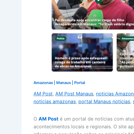
Amazonas
|
Manaus
|
Portal
AM Post
,
AM Post Manaus
,
noticias Amazon
noticias amazonas
,
portal Manaus noticias
,
O
AM Post
é um portal de notícias com at
acontecimentos locais e regionais. O site 