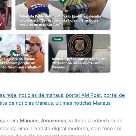
as hoje
,
noticias de manaus
,
portal AM Post
,
portal de
site de noticias Manaus
,
ultimas noticias Manaus
uação em
Manaus, Amazonas
, voltado à cobertura de
apresenta uma proposta digital moderna, com foco em