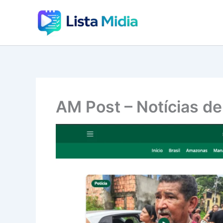
Ir
para
o
conteúdo
AM Post – Notícias d