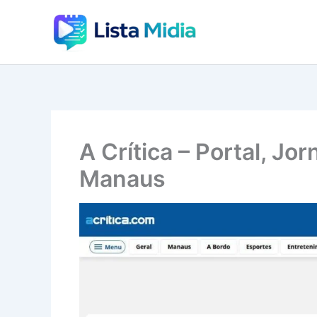
Ir
para
o
conteúdo
A Crítica – Portal, Jor
Manaus