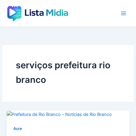
Ir
para
o
conteúdo
serviços prefeitura rio
branco
Acre