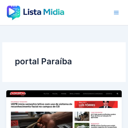
Ir
para
o
conteúdo
portal Paraíba