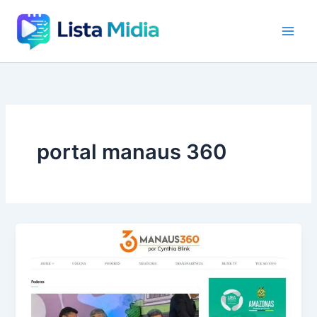
Ir
para
o
conteúdo
portal manaus 360