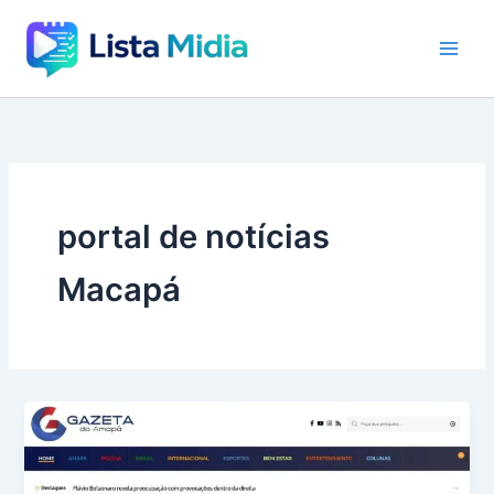
Ir
para
o
conteúdo
portal de notícias
Macapá