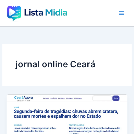
Ir
para
o
conteúdo
jornal online Ceará