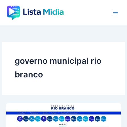
Ir
para
o
conteúdo
governo municipal rio
branco