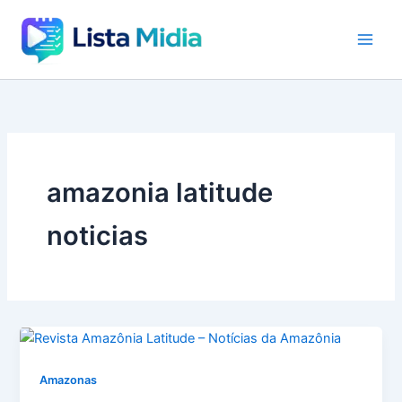
Ir
para
o
conteúdo
amazonia latitude
noticias
Amazonas