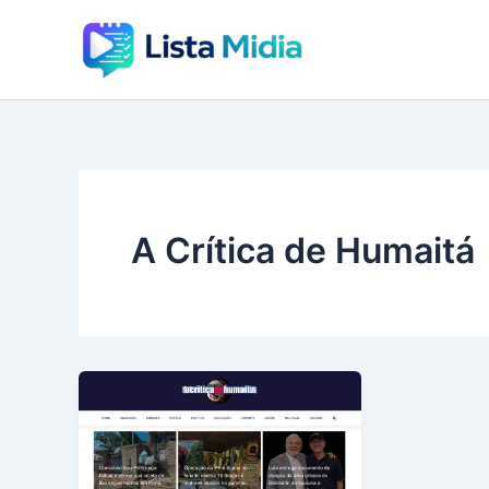
Ir
para
o
conteúdo
A Crítica de Humaitá